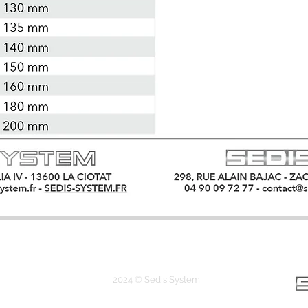
CONTACTEZ-NOUS
NOTRE CATALOGUE
IV - 375, av. du Mistral - 13 600 La Ciotat - T. 04 42 01 2
2024 © Sedis System