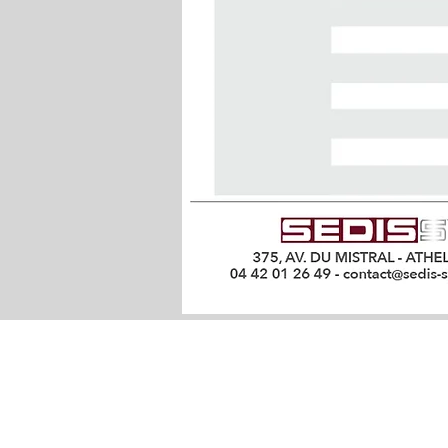
QUI SOMMES-NOUS ?
Bureaux/Facturation : Athélia 