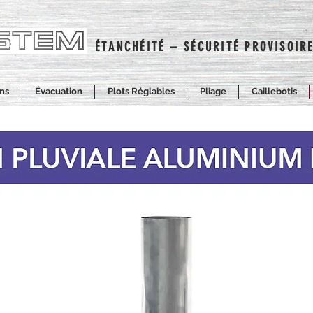
ÉTANCHÉITÉ – SÉCURITÉ PROVISOI
ons
Évacuation
Plots Réglables
Pliage
Caillebotis